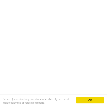
Denne hjemmeside bruger cookies for at sikre dig den bedst
OK
mulige oplevelse af vores hjemmeside.
Hjemmeside fra e-hjemmeside.dk